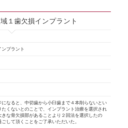
領域１歯欠損インプラント
インプラント
ジになると、中切歯から小臼歯まで４本削らないとい
りたくないとのことで、インプラント治療を選択され
大きな骨欠損部があることより２回法を選択したの
過ごして頂くことをご了承いただいた。