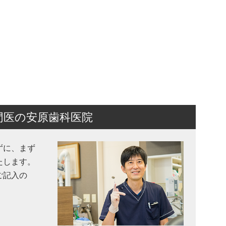
門医の安原歯科医院
ずに、まず
たします。
ご記入の
。