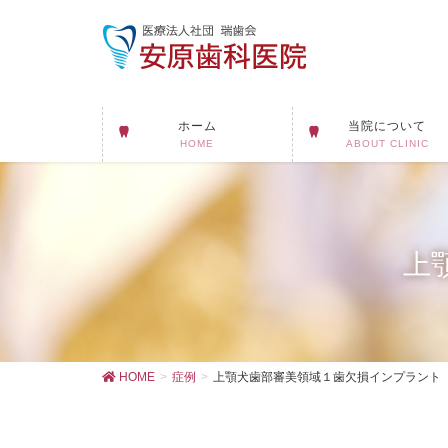
ホーム
当院について
HOME
ABOUT CLINIC
上
HOME
症例
上顎犬歯部審美領域１歯欠損インプラント