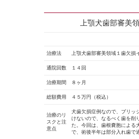
上顎犬歯部審美
治療法
上顎犬歯部審美領域１歯欠損
通院回数
１４回
治療期間
８ヶ月
総額費用
４５万円（税込）
犬歯欠損症例なので、ブリッ
治療のリ
けないので、なるべく歯を削
スクと注
た。今回は、歯根嚢胞による
意点
で、術後半年は部分入れ歯で