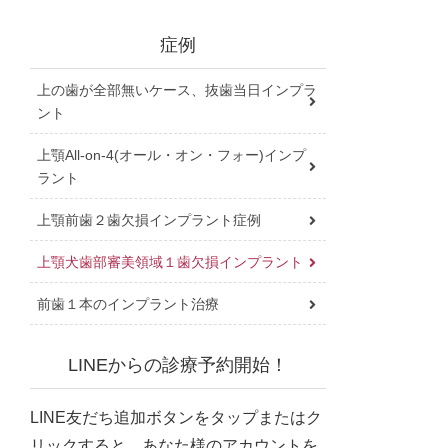
症例
上の歯が全部無いケース、抜歯当日インプラ
ント
上顎All-on-4(オール・オン・フォー)インプ
ラント
上顎前歯２歯欠損インプラント症例
上顎犬歯部審美領域１歯欠損インプラント
前歯１本のインプラント治療
LINEからの診療予約開始！
LINE友だち追加ボタンをタップまたはク
リックすると、あなた様のアカウントを